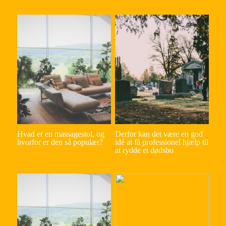
Hvad er en massagestol, og
Derfor kan det være en god
hvorfor er den så populær?
idé at få professionel hjælp til
at rydde et dødsbo