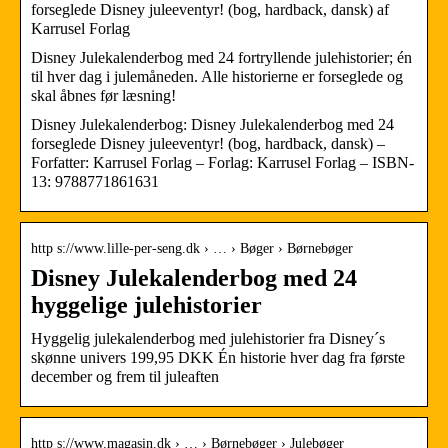
forseglede Disney juleeventyr! (bog, hardback, dansk) af
Karrusel Forlag
Disney Julekalenderbog med 24 fortryllende julehistorier; én
til hver dag i julemåneden. Alle historierne er forseglede og
skal åbnes før læsning!
Disney Julekalenderbog: Disney Julekalenderbog med 24
forseglede Disney juleeventyr! (bog, hardback, dansk) –
Forfatter: Karrusel Forlag – Forlag: Karrusel Forlag – ISBN-
13: 9788771861631
http s://www.lille-per-seng.dk › … › Bøger › Børnebøger
Disney Julekalenderbog med 24
hyggelige julehistorier
Hyggelig julekalenderbog med julehistorier fra Disney´s
skønne univers 199,95 DKK Én historie hver dag fra første
december og frem til juleaften
http s://www.magasin.dk › … › Børnebøger › Julebøger