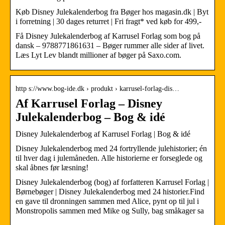
Køb Disney Julekalenderbog fra Bøger hos magasin.dk | Byt
i forretning | 30 dages returret | Fri fragt* ved køb for 499,-
Få Disney Julekalenderbog af Karrusel Forlag som bog på
dansk – 9788771861631 – Bøger rummer alle sider af livet.
Læs Lyt Lev blandt millioner af bøger på Saxo.com.
http s://www.bog-ide.dk › produkt › karrusel-forlag-dis…
Af Karrusel Forlag – Disney
Julekalenderbog – Bog & idé
Disney Julekalenderbog af Karrusel Forlag | Bog & idé
Disney Julekalenderbog med 24 fortryllende julehistorier; én
til hver dag i julemåneden. Alle historierne er forseglede og
skal åbnes før læsning!
Disney Julekalenderbog (bog) af forfatteren Karrusel Forlag |
Børnebøger | Disney Julekalenderbog med 24 historier.Find
en gave til dronningen sammen med Alice, pynt op til jul i
Monstropolis sammen med Mike og Sully, bag småkager sa