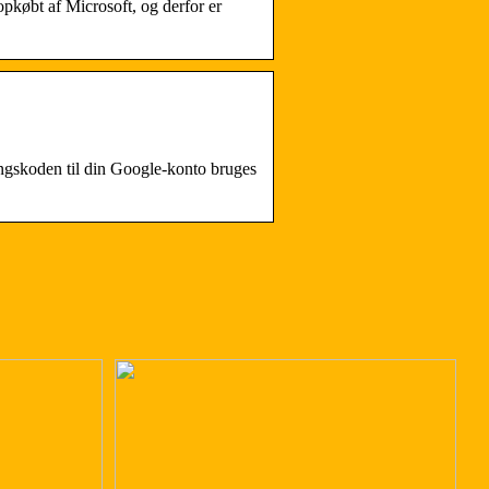
opkøbt af Microsoft, og derfor er
ngskoden til din Google-konto bruges