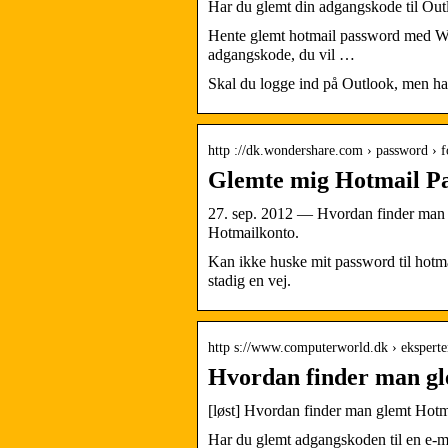
Har du glemt din adgangskode til Out
Hente glemt hotmail password med Win
adgangskode, du vil …
Skal du logge ind på Outlook, men har
http ://dk.wondershare.com › password › 
Glemte mig Hotmail Pa
27. sep. 2012 — Hvordan finder man g
Hotmailkonto.
Kan ikke huske mit password til hotmai
stadig en vej.
http s://www.computerworld.dk › eksperte
Hvordan finder man g
[løst] Hvordan finder man glemt Hot
Har du glemt adgangskoden til en e-ma