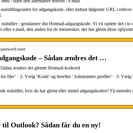
med / uden den alternative telefon / e-mail
-nulstillingssiden for adgangskode, eller indtast følgende URL i enhv
.
u nulstiller / gendanner din Hotmail-adgangskode. Vi vil opdele det i to
 eller e-mail, den anden for de mennesker, der har glemt disse oplysnin
l-password-reset
-adgangskode – Sådan ændres det …
– Sådan ændres det glemte Hotmail-kodeord
 for filer’ · 2: Vælg ‘Konti’ og herefter ‘Administrer profiler’ · 3: Væl
 nulstillet, hvis du har glemt eller mistet adgangskoden? Få metoder t
til Outlook? Sådan får du en ny!