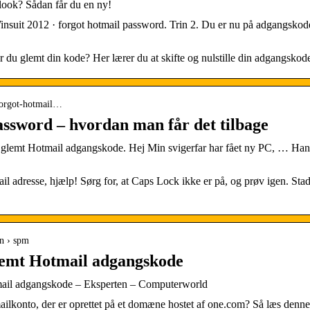
look? Sådan får du en ny!
suit 2012 · forgot hotmail password. Trin 2. Du er nu på adgangskode
 du glemt din kode? Her lærer du at skifte og nulstille din adgangskode
forgot-hotmail…
ssword – hvordan man får det tilbage
lemt Hotmail adgangskode. Hej Min svigerfar har fået ny PC, … Han ka
l adresse, hjælp! Sørg for, at Caps Lock ikke er på, og prøv igen. Stad
n › spm
lemt Hotmail adgangskode
mail adgangskode – Eksperten – Computerworld
ilkonto, der er oprettet på et domæne hostet af one.com? Så læs denne 