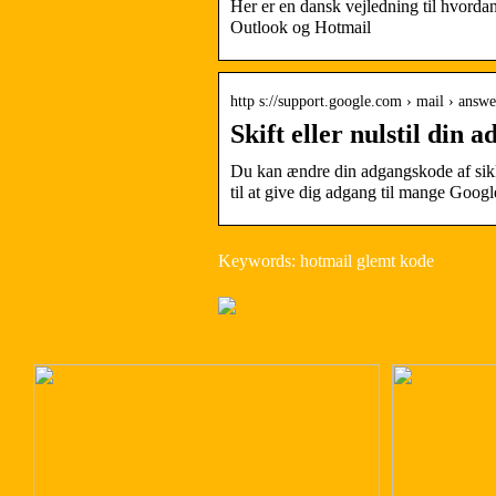
Her er en dansk vejledning til hvorda
Outlook og Hotmail
http s://support.google.com › mail › answe
Skift eller nulstil din
Du kan ændre din adgangskode af sikk
til at give dig adgang til mange Googl
Keywords: hotmail glemt kode