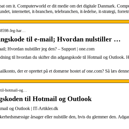
ebat om it. Computerworld er dit medie om det digitale Danmark. Compu
t, internettet, it-branchen, telebranchen, it-ledelse, it-strategi, forret
1338598-Jeg-har…
ngskode til e-mail; Hvordan nulstiller …
ail; Hvordan nulstiller jeg den? – Support | one.com
dning til hvordan du skifter din adgangskode til Hotmail og Outlook. H
ilkonto, der er oprettet på et domæne hostet af one.com? Så læs denne 
n-til-hotmail-og…
gskoden til Hotmail og Outlook
mail og Outlook | IT-Artikler.dk
erhedsmæssige årsager eller nulstille den, hvis du glemmer den. Adga