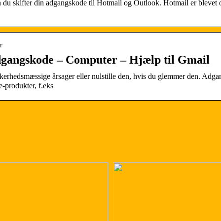
n du skifter din adgangskode til Hotmail og Outlook. Hotmail er blevet 
r
 adgangskode – Computer – Hjælp til Gmail
erhedsmæssige årsager eller nulstille den, hvis du glemmer den. Adga
e-produkter, f.eks