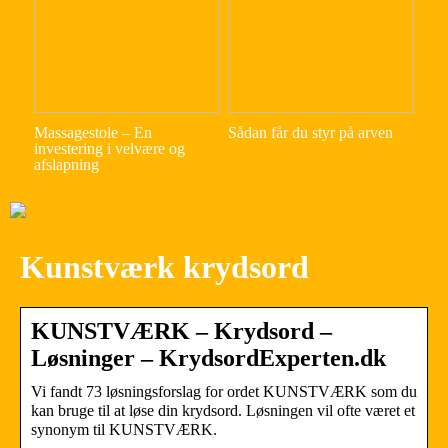
Massagestole – En
Sådan får du styr på arven
investering i velvære og
afslapning
Kunstværk krydsord
KUNSTVÆRK – Krydsord –
Løsninger – KrydsordExperten.dk
Vi fandt 73 løsningsforslag for ordet KUNSTVÆRK som du
kan bruge til at løse din krydsord. Løsningen vil ofte været et
synonym til KUNSTVÆRK.