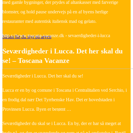
med gamle bygninger, der prydes af altankasser med farverige
blomster, og hold pause undervejs på en af byens herlige
restauranter med autentisk italiensk mad og gelato.
http s://www.toscana-vacanze.dk › sevaerdigheder-i-lucca
Sådan får du styr på arven
Seværdigheder i Lucca. Det her skal du
se! – Toscana Vacanze
Seværdigheder i Lucca. Det her skal du se!
Lucca er en by og comune i Toscana i Centralitalien ved Serchio, i
en frodig dal nær Det Tyrrhenske Hav. Det er hovedstaden i
Provinsen Lucca. Byen er berømt …
Seværdigheder du skal se i Lucca. En by, der er har så meget at
byde på, og den er spændende og nem at gå på opdagelse i. Bestil