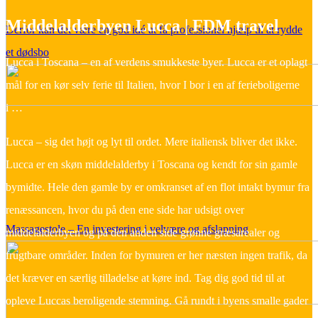
Middelalderbyen Lucca | FDM travel
Derfor kan det være en god idé at få professionel hjælp til at rydde
et dødsbo
Lucca i Toscana – en af verdens smukkeste byer. Lucca er et oplagt
mål for en kør selv ferie til Italien, hvor I bor i en af ferieboligerne
i …
Lucca – sig det højt og lyt til ordet. Mere italiensk bliver det ikke.
Lucca er en skøn middelalderby i Toscana og kendt for sin gamle
bymidte. Hele den gamle by er omkranset af en flot intakt bymur fra
renæssancen, hvor du på den ene side har udsigt over
Massagestole – En investering i velvære og afslapning
middelalderbyen og på den anden side grønne græsarealer og
frugtbare områder. Inden for bymuren er her næsten ingen trafik, da
det kræver en særlig tilladelse at køre ind. Tag dig god tid til at
opleve Luccas beroligende stemning. Gå rundt i byens smalle gader