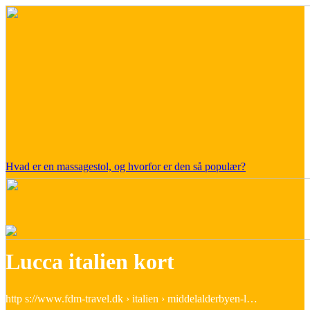
Hvad er en massagestol, og hvorfor er den så populær?
Lucca italien kort
http s://www.fdm-travel.dk › italien › middelalderbyen-l…