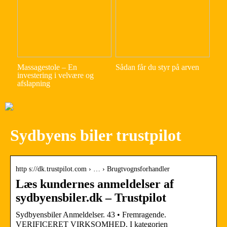
Massagestole – En
Sådan får du styr på arven
investering i velvære og
afslapning
Sydbyens biler trustpilot
http s://dk.trustpilot.com › … › Brugtvognsforhandler
Læs kundernes anmeldelser af
sydbyensbiler.dk – Trustpilot
Sydbyensbiler Anmeldelser. 43 • Fremragende.
VERIFICERET VIRKSOMHED. I kategorien