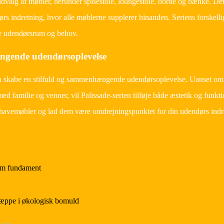
udvalg af møbler, herunder spisestole, loungestole, borde og bænke. Det
ndretning, hvor alle møblerne supplerer hinanden. Seriens forskellige
ige udendørsrum og behov.
ngende udendørsoplevelse
kabe en stilfuld og sammenhængende udendørsoplevelse. Uanset om det
d familie og venner, vil Palissade-serien tilføje både æstetik og funkti
avemøbler og lad dem være omdrejningspunktet for din udendørs indr
som fundament
tæppe i økologisk bomuld