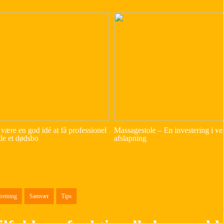
være en god idé at få professionel
Massagestole – En investering i v
dde et dødsbo
afslapning
retning
Samvær
Tips