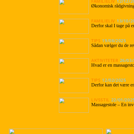
FAMILIELIV
12/12/2
Økonomisk rådgivning
FAMILIELIV
13/10/2
Derfor skal I tage på 
TIPS
19/08/2025
Sådan vælger du de ret
AKTIVITETER
26/03
Hvad er en massagesto
TIPS
12/02/2025
Derfor kan det være en 
LIVSSTIL
22/01/202
Massagestole – En inve