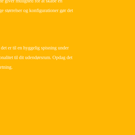
te giver mulighed for at skabe en
 størrelser og konfigurationer gør det
 er til en hyggelig spisning under
onalitet til dit udendørsrum. Opdag det
etning.