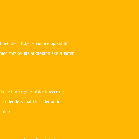
et, der tilføjer elegance og stil til
 forskellige arkitektoniske stilarter
bænkene har ergonomiske kurver og
de udendørs måltider eller andet
holde.