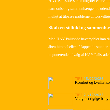
HAY Palissade-serien tilbyder et bredt 
harmonisk og sammenhængende udendørs i
muligt at tilpasse møblerne til forskell
Skab en stilfuld og sammenhæ
Med HAY Palissade havemøbler kan du s
åben himmel eller afslappende stunder me
imponerende udvalg af HAY Palissade h
TIPS
15/02/2026
Komfort og kvalitet 
TIPS
21/12/2025
Vælg det rigtige baby