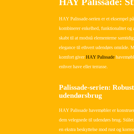
HAY Palissade: St
HAY Palissade-serien er et eksempel på
kombinerer enkelhed, funktionalitet og 
skabt til at modstå elementerne samtidig m
elegance til ethvert udendørs område. 
komfort giver
HAY Palissade
havemøble
enhver have eller terrasse.
Palissade-serien: Robust
udendørsbrug
HAY Palissade havemøbler er konstrueret
dem velegnede til udendørs brug. Stålet 
en ekstra beskyttelse mod rust og korro