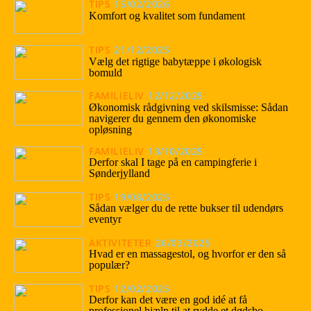
TIPS
15/02/2026
Komfort og kvalitet som fundament
TIPS
21/12/2025
Vælg det rigtige babytæppe i økologisk
bomuld
FAMILIELIV
12/12/2025
Økonomisk rådgivning ved skilsmisse: Sådan
navigerer du gennem den økonomiske
opløsning
FAMILIELIV
13/10/2025
Derfor skal I tage på en campingferie i
Sønderjylland
TIPS
19/08/2025
Sådan vælger du de rette bukser til udendørs
eventyr
AKTIVITETER
26/03/2025
Hvad er en massagestol, og hvorfor er den så
populær?
TIPS
12/02/2025
Derfor kan det være en god idé at få
professionel hjælp til at rydde et dødsbo