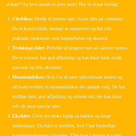
at tage? Og hvor gamle er jeres børn? Her er et par forslag:
Citybikes:
Ideelle til kortere ture i byen eller på cykelstier.
De er komfortable, nemme at manøvrere og har ofte
praktiske funktioner som bagagebærer og skærme.
Trekkingcykler:
Perfekte til længere ture på varieret terræn.
De er robuste, har god affjedring og kan klare både asfalt,
grusveje og lette skovstier.
Mountainbikes:
Hvis I er til mere udfordrende terræn og
off-road eventyr, er mountainbikes det oplagte valg. De har
kraftige dæk, god affjedring og robuste stel, der kan klare
selv de mest ujævne stier.
Elcykler:
Giver jer ekstra hjælp på bakker og lange
strækninger. Elcykler er perfekte, hvis I har forskellige
konditionsniveauer i familien. Eller hvis I ønsker at cykle