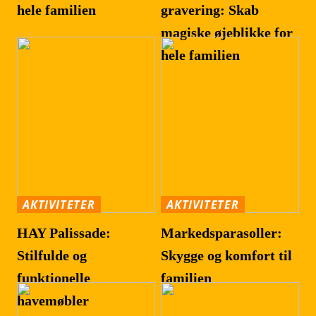
hele familien
gravering: Skab
magiske øjeblikke for
hele familien
AKTIVITETER
AKTIVITETER
HAY Palissade:
Markedsparasoller:
Stilfulde og
Skygge og komfort til
funktionelle
familien
havemøbler