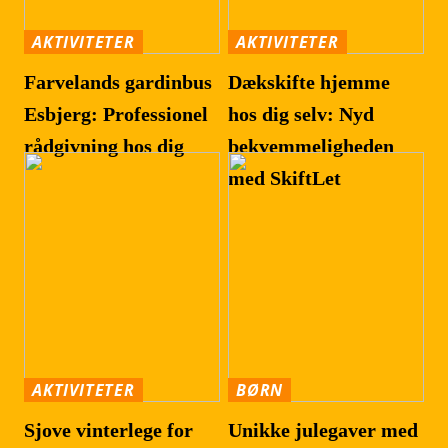
AKTIVITETER
AKTIVITETER
Farvelands gardinbus
Dækskifte hjemme
Esbjerg: Professionel
hos dig selv: Nyd
rådgivning hos dig
bekvemmeligheden
med SkiftLet
AKTIVITETER
BØRN
Sjove vinterlege for
Unikke julegaver med